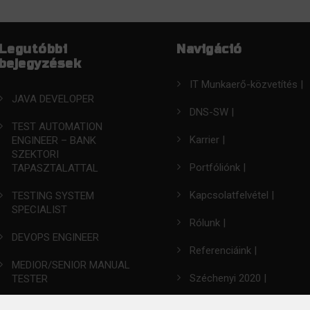
Legutóbbi
Navigáció
bejegyzések
IT Munkaerő-közvetítés |
JAVA DEVELOPER
DNS-SW |
TEST AUTOMATION
Karrier |
ENGINEER – BANK
SZEKTORI
Portfóliónk |
TAPASZTALATTAL
Kapcsolatfelvétel |
TESTING SYSTEM
SPECIALIST
Rólunk |
DEVOPS ENGINEER
Referenciáink |
MEDIOR/SENIOR MANUAL
Széchenyi 2020 |
TESTER
DE