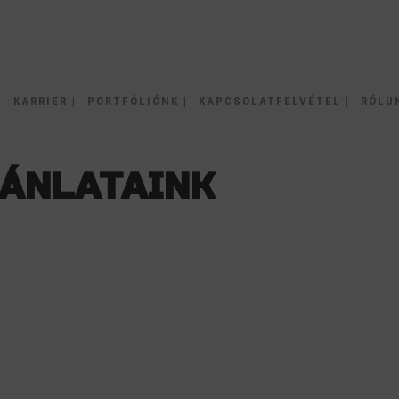
|
KARRIER |
PORTFÓLIÓNK |
KAPCSOLATFELVÉTEL |
RÓLUN
JÁNLATAINK