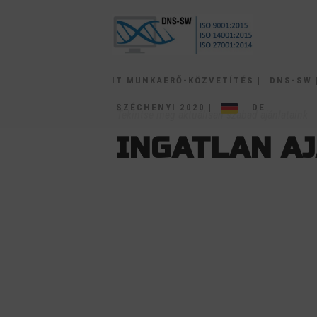
IT MUNKAERŐ-KÖZVETÍTÉS |
DNS-SW 
SZÉCHENYI 2020 |
DE
Tekintse meg aktuálisan szabad ajánlataink
INGATLAN A