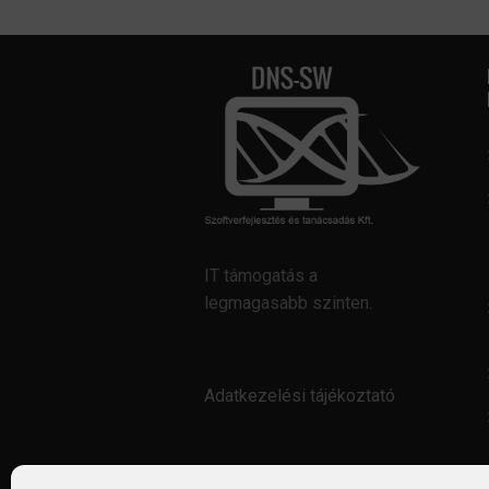
IT támogatás a
legmagasabb szinten.
Adatkezelési tájékoztató