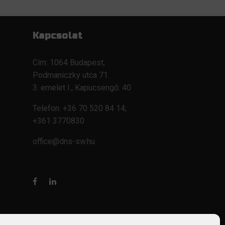
Kapcsolat
Cím: 1064 Budapest,
Podmaniczky utca 71.
3. emelet I., Kapucsengő: 40
Telefon: +36 70 520 84 14;
+361 3770830
office@dns-sw.hu