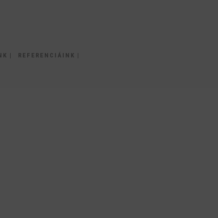
K |
REFERENCIÁINK |