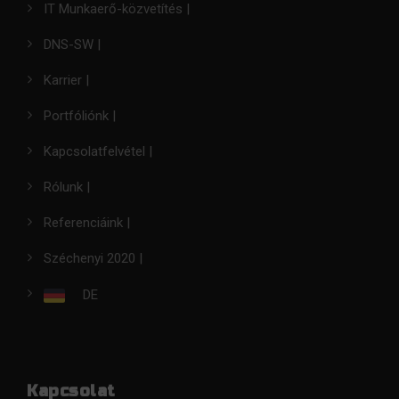
IT Munkaerő-közvetítés |
DNS-SW |
Karrier |
Portfóliónk |
Kapcsolatfelvétel |
Rólunk |
Referenciáink |
Széchenyi 2020 |
DE
Kapcsolat