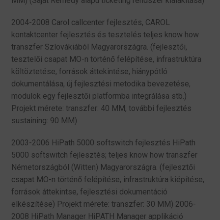
MM) (Saját Remedy alapú ticketing rendszer kialakítása)
2004-2008 Carol callcenter fejlesztés, CAROL
kontaktcenter fejlesztés és tesztelés teljes know how
transzfer Szlovákiából Magyarországra. (fejlesztői,
tesztelői csapat MO-n történő felépítése, infrastruktúra
költöztetése, források áttekintése, hiánypótló
dokumentálása, új fejlesztési metodika bevezetése,
modulok egy fejlesztői platformba integrálása stb.)
Projekt mérete: transzfer: 40 MM, további fejlesztés
sustaining: 90 MM)
2003-2006 HiPath 5000 softswitch fejlesztés HiPath
5000 softswitch fejlesztés; teljes know how transzfer
Németországból (Witten) Magyarországra. (fejlesztői
csapat MO-n történő felépítése, infrastruktúra kiépítése,
források áttekintse, fejlesztési dokumentáció
elkészítése) Projekt mérete: transzfer: 30 MM) 2006-
2008 HiPath Manager HiPATH Manager applikáció