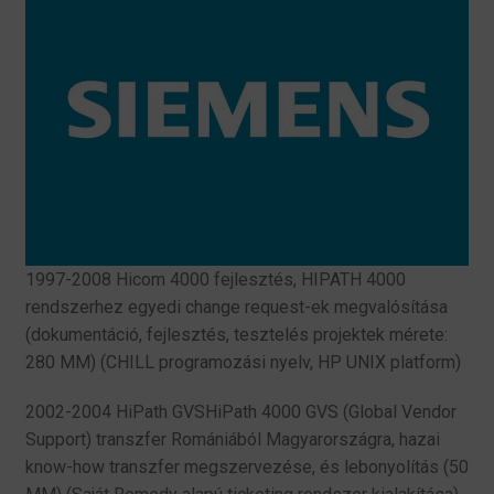
1997-2008 Hicom 4000 fejlesztés, HIPATH 4000
rendszerhez egyedi change request-ek megvalósítása
(dokumentáció, fejlesztés, tesztelés projektek mérete:
280 MM) (CHILL programozási nyelv, HP UNIX platform)
2002-2004 HiPath GVSHiPath 4000 GVS (Global Vendor
Support) transzfer Romániából Magyarországra, hazai
know-how transzfer megszervezése, és lebonyolítás (50